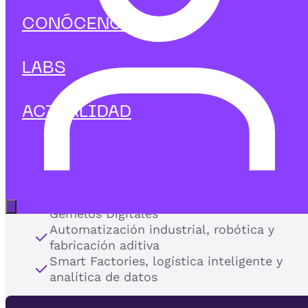
la transformación digital
CONÓCENOS
en la
nueva era industrial.
LABS
En IEBS te capacitamos para integrar las tecnologías
emergentes en la cadena de valor, automatizar proceso
y optimizar la toma de decisiones en entonos
ACTUALIDAD
industriales.
Nuestros programas de Industria 4.0 desarrollan las
competencias clave para impulsar la eficiencia, la
conectividad y la sostenibilidad operativa:
Internet de las Cosas (IoT), sensores y
Abrir menú principal
Gemelos Digitales
Automatización industrial, robótica y
fabricación aditiva
Smart Factories, logística inteligente y
analítica de datos