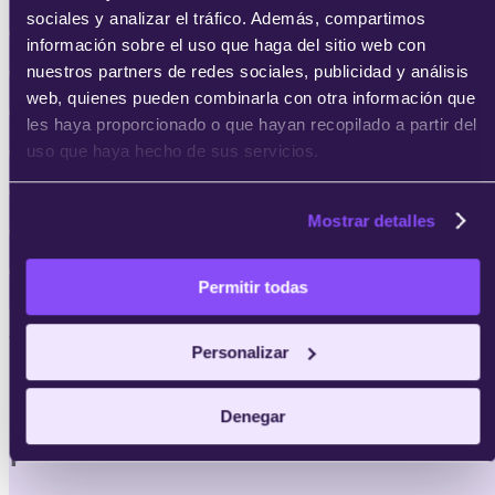
Másters en Industria 4.0
sociales y analizar el tráfico. Además, compartimos
información sobre el uso que haga del sitio web con
Programas Focalizados en Industria 4.0
nuestros partners de redes sociales, publicidad y análisis
Cursos en Industria 4.0
web, quienes pueden combinarla con otra información que
les haya proporcionado o que hayan recopilado a partir del
Blockchain
uso que haya hecho de sus servicios.
Fintech
Ciberseguridad
Mostrar detalles
Industria 4.0
Permitir todas
Programación
· Salidas laborales ·
Personalizar
A qué puestos vas a
Denegar
poder
acceder