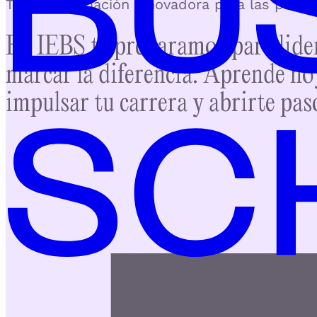
Toda la formación innovadora para las prof
En IEBS te preparamos para lider
marcar la diferencia.
Aprende hoy
impulsar tu carrera y abrirte pas