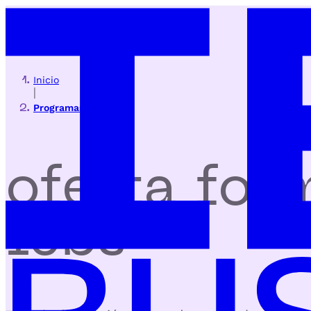
Inicio
|
Programas
oferta for
iebs