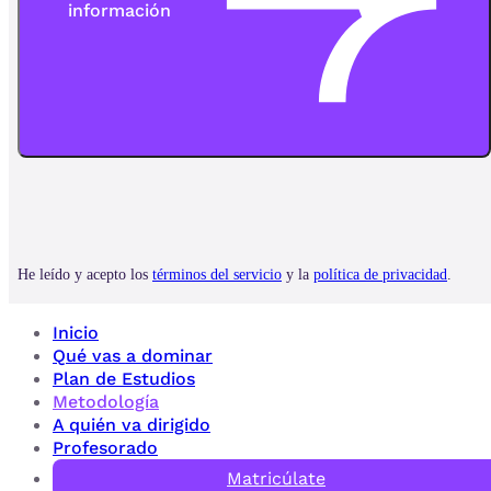
Inicio
Qué vas a dominar
Plan de Estudios
Metodología
A quién va dirigido
Profesorado
Matricúlate