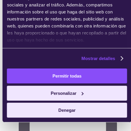
sociales y analizar el tráfico. Además, compartimos
acreditativo de IEBS.
información sobre el uso que haga del sitio web con
nuestros partners de redes sociales, publicidad y análisis
web, quienes pueden combinarla con otra información que
les haya proporcionado o que hayan recopilado a partir del
uso que haya hecho de sus servicios.
Mostrar detalles
Permitir todas
Personalizar
Denegar