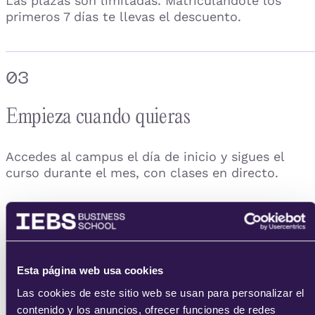
Las plazas son limitadas. Matriculándote los
primeros 7 días te llevas el descuento.
03
Empieza cuando quieras
Accedes al campus el día de inicio y sigues el
curso durante el mes, con clases en directo.
04
Consigue tu certificado
Esta página web usa cookies
Las cookies de este sitio web se usan para personalizar el
contenido y los anuncios, ofrecer funciones de redes
Completas las prácticas y obtienes tu certificado