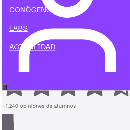
Big data & IA
CONÓCENOS
Curso de IA aplicado a Atención al
Cliente
LABS
IA aplicada a Atención al Cliente: mejora la
experiencia y automatiza
ACTUALIDAD
4,7
Abrir menú principal
+1.240 opiniones de alumnos