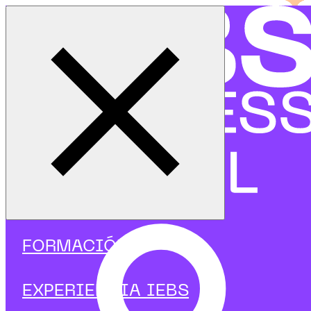
Cerrar menú
Inicio
|
Programas
|
Cursos
|
Inteligencia Artificial
|
Curso de IA aplicado a Atención al Cliente
FORMACIÓN
EXPERIENCIA IEBS