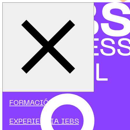
Cerrar menú
Inicio
|
Programas
|
Programas focalizados
|
Ciberseguridad
|
Curso de Arquitectura de Seguridad: Productos y Servicio
FORMACIÓN
EXPERIENCIA IEBS