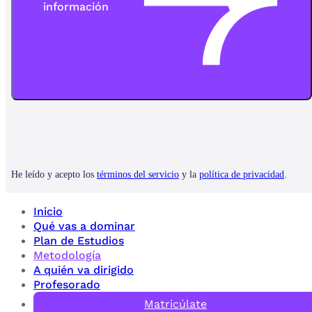
Inicio
Qué vas a dominar
Plan de Estudios
Metodología
A quién va dirigido
Profesorado
Matricúlate