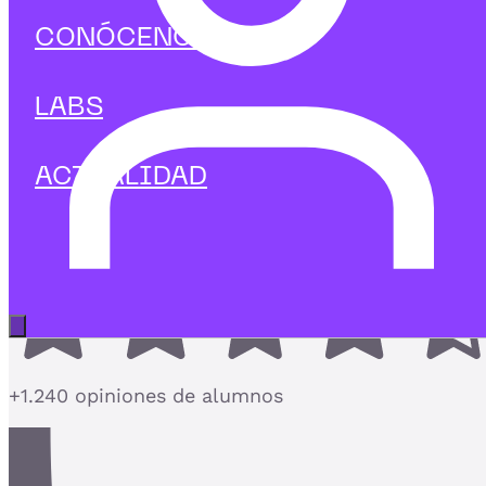
Tecnología
CONÓCENOS
Curso de Arquitectura de
Seguridad: Productos y Servicios
LABS
Diseña sistemas digitales seguros y resilientes
desde su origen
ACTUALIDAD
4,7
Abrir menú principal
+1.240 opiniones de alumnos