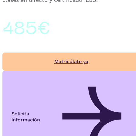
485€
Matricúlate ya
Solicita
información