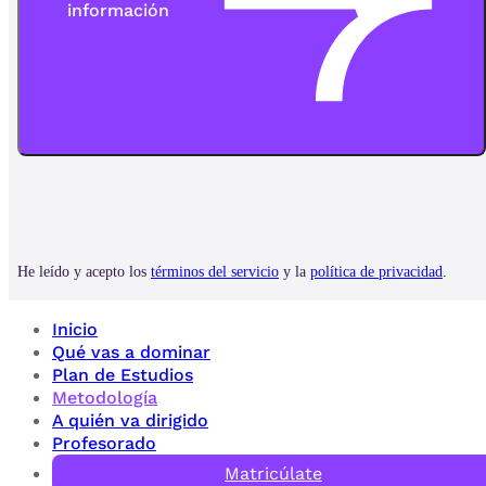
Inicio
Qué vas a dominar
Plan de Estudios
Metodología
A quién va dirigido
Profesorado
Matricúlate