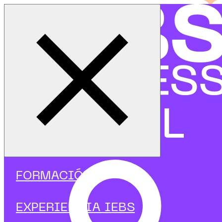
Cerrar menú
Inicio
|
Programas
|
Programas focalizados
|
UX, UI y CX
|
Curso en Introducción a la experiencia de usuario
FORMACIÓN
EXPERIENCIA IEBS