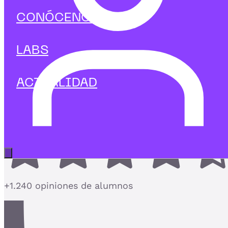
Marketing Digital
CONÓCENOS
Curso en Introducción a la
experiencia de usuario
LABS
Empieza a diseñar con enfoque de usuario y crea
productos digitales que funcionan
ACTUALIDAD
4,7
Abrir menú principal
+1.240 opiniones de alumnos