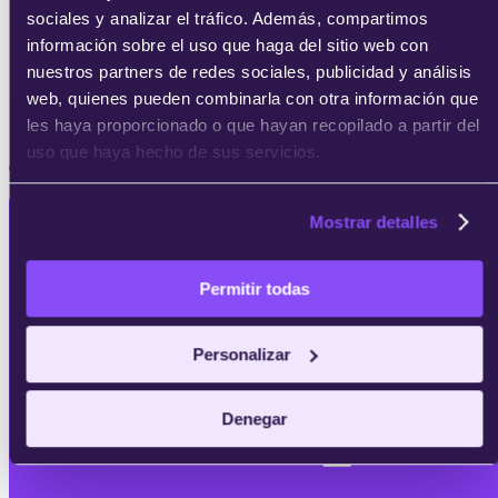
sociales y analizar el tráfico. Además, compartimos
información sobre el uso que haga del sitio web con
nuestros partners de redes sociales, publicidad y análisis
Microsoft certifies: Security, Compliance and Identity
web, quienes pueden combinarla con otra información que
Fundamentals (SC-900)
les haya proporcionado o que hayan recopilado a partir del
uso que haya hecho de sus servicios.
¿Buscas alguna de estas certificaciones?
Mostrar detalles
Permitir todas
Solicita
Personalizar
información
Denegar