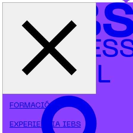
Cerrar menú
Inicio
|
Programas
|
Postgrados
|
Data Analytics
|
Postgrado en Analítica Web y Técnicas de Análisis
FORMACIÓN
EXPERIENCIA IEBS