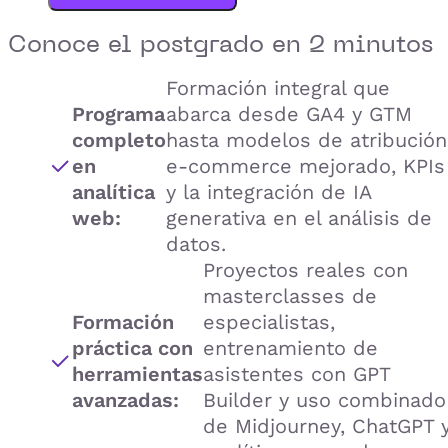
Conoce el
postgrado
en 2 minutos
Formación integral que
Programa
abarca desde GA4 y GTM
completo
hasta modelos de atribución
en
e-commerce mejorado, KPIs
analítica
y la integración de IA
web:
generativa en el análisis de
datos.
Proyectos reales con
masterclasses de
Formación
especialistas,
práctica con
entrenamiento de
herramientas
asistentes con GPT
avanzadas:
Builder y uso combinado
de Midjourney, ChatGPT 