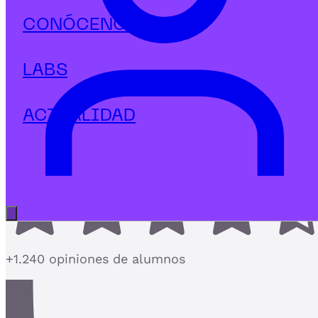
Big data & IA
CONÓCENOS
Postgrado en Analítica Web y
Técnicas de Análisis
LABS
El postgrado de Analítica Web más completo con
CRO y técnicas de análisis reales
ACTUALIDAD
4,7
Abrir menú principal
+1.240 opiniones de alumnos