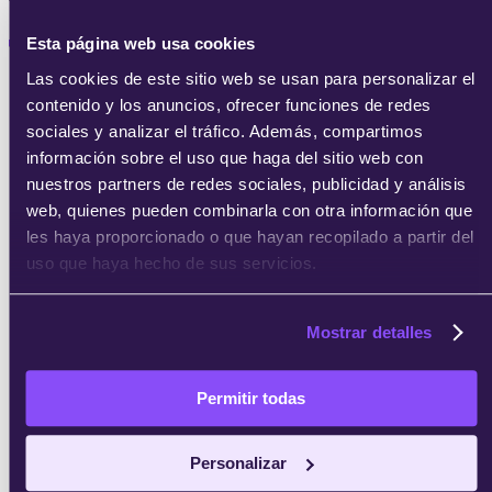
Esta página web usa cookies
Las cookies de este sitio web se usan para personalizar el
contenido y los anuncios, ofrecer funciones de redes
Oferta formativa
sociales y analizar el tráfico. Además, compartimos
información sobre el uso que haga del sitio web con
Management
nuestros partners de redes sociales, publicidad y análisis
MBA's
web, quienes pueden combinarla con otra información que
Emprendedores
les haya proporcionado o que hayan recopilado a partir del
Transformación Digital
uso que haya hecho de sus servicios.
Agile & Scrum
Recursos Humanos
Product Manager
Mostrar detalles
Finanzas
Big data & IA
Permitir todas
Data Science
Data Analytics
Personalizar
Inteligencia Artificial
Big Data