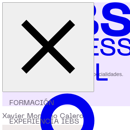
Cerrar menú
Inicio
|
Profesores
|
Xavier Moreano Calero
profesores
Conoce a nuestros profesores y sus especialidades.
FORMACIÓN
Xavier Moreano Calero
EXPERIENCIA IEBS