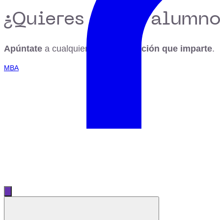
¿Quieres ser su alumno
Apúntate
a cualquiera de la
formación que imparte
.
MBA
Abrir menú principal
Cerrar menú