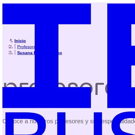
Inicio
|
Profesores
|
Susana López Blanco
profesores
Conoce a nuestros profesores y sus especialidad