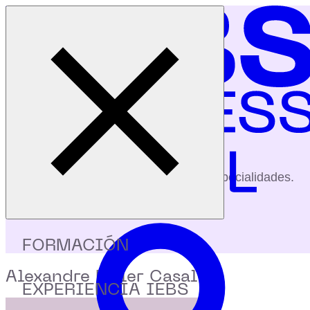
Cerrar menú
Inicio
|
Profesores
|
Alexandre Meler Casals
profesores
Conoce a nuestros profesores y sus especialidades.
FORMACIÓN
Alexandre Meler Casals
EXPERIENCIA IEBS