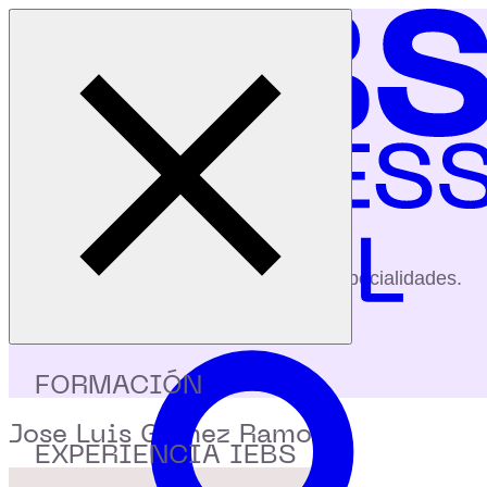
Cerrar menú
Inicio
|
Profesores
|
Jose Luis Gomez Ramos
profesores
Conoce a nuestros profesores y sus especialidades.
FORMACIÓN
Jose Luis Gomez Ramos
EXPERIENCIA IEBS