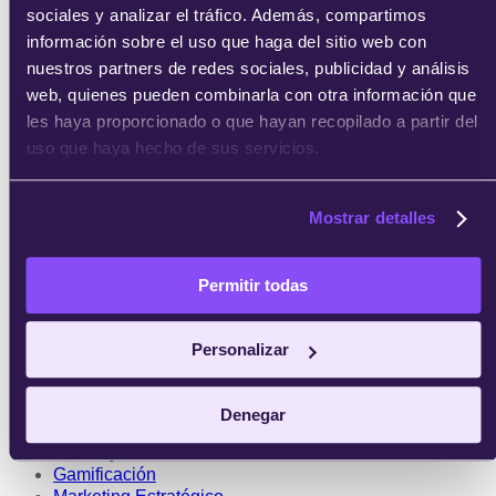
Emprendedores
sociales y analizar el tráfico. Además, compartimos
Transformación Digital
información sobre el uso que haga del sitio web con
Agile & Scrum
nuestros partners de redes sociales, publicidad y análisis
Recursos Humanos
Product Manager
web, quienes pueden combinarla con otra información que
Finanzas
les haya proporcionado o que hayan recopilado a partir del
uso que haya hecho de sus servicios.
Big data & IA
Data Science
Data Analytics
Mostrar detalles
Inteligencia Artificial
Big Data
Permitir todas
Marketing digital
SEO/SEM
Personalizar
e-Commerce
Inbound Marketing
Growth Hacking
Denegar
Redes Sociales
UX, UI y CX
Gamificación