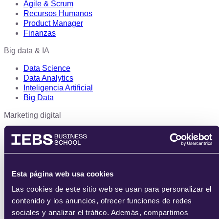
Agile & Scrum
Recursos Humanos
Product Manager
Finanzas
Big data & IA
Data Science
Data Analytics
Inteligencia Artificial
Big Data
Marketing digital
SEO/SEM
e-Commerce
Inbound Marketing
Growth Hacking
Redes Sociales
Esta página web usa cookies
UX, UI y CX
Las cookies de este sitio web se usan para personalizar el
Gamificación
contenido y los anuncios, ofrecer funciones de redes
Marketing Estratégico
Dirección y Ventas
sociales y analizar el tráfico. Además, compartimos