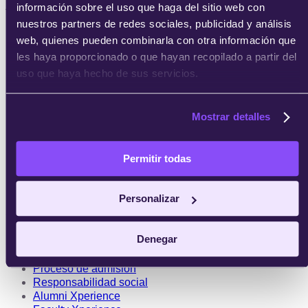
información sobre el uso que haga del sitio web con
Tecnología
nuestros partners de redes sociales, publicidad y análisis
Blockchain
web, quienes pueden combinarla con otra información que
Fintech
les haya proporcionado o que hayan recopilado a partir del
Ciberseguridad
uso que haya hecho de sus servicios.
Industria 4.0
Programación
Mostrar detalles
Por programa
Másters
Postgrados
Permitir todas
Programas focalizados
Cursos
Personalizar
Sobre IEBS
Denegar
Becas y ayudas
Metodología
Proceso de admisión
Responsabilidad social
Alumni Xperience