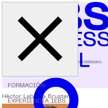
Cerrar menú
Inicio
|
Profesores
|
Héctor Labarta Brustenga
profesores
Conoce a nuestros profesores y sus especialidades.
FORMACIÓN
Héctor Labarta Brustenga
EXPERIENCIA IEBS