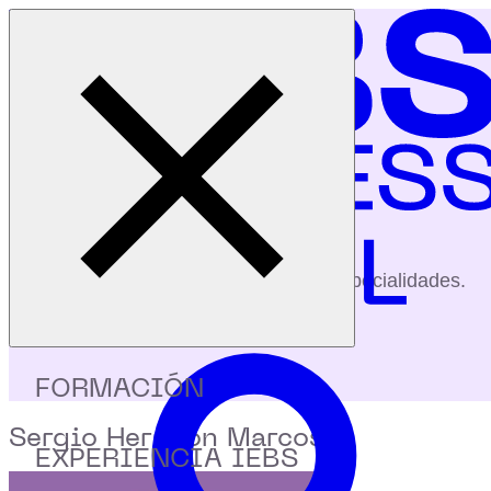
Cerrar menú
Inicio
|
Profesores
|
Sergio Herrejon Marcos
profesores
Conoce a nuestros profesores y sus especialidades.
FORMACIÓN
Sergio Herrejon Marcos
EXPERIENCIA IEBS