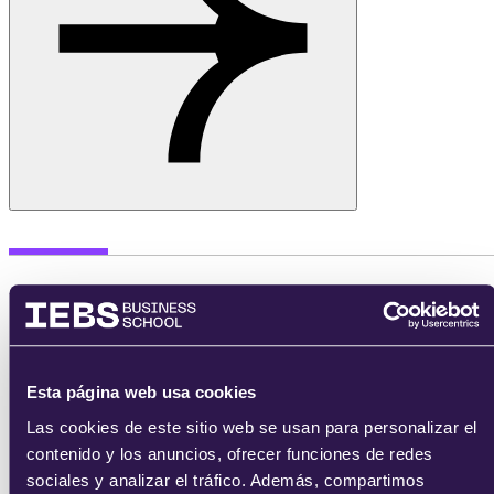
Oferta formativa
Management
Esta página web usa cookies
MBA's
Las cookies de este sitio web se usan para personalizar el
Emprendedores
contenido y los anuncios, ofrecer funciones de redes
Transformación Digital
sociales y analizar el tráfico. Además, compartimos
Agile & Scrum