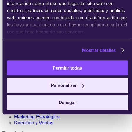
información sobre el uso que haga del sitio web con
Recursos Humanos
Product Manager
nuestros partners de redes sociales, publicidad y análisis
Finanzas
web, quienes pueden combinarla con otra información que
les haya proporcionado o que hayan recopilado a partir del
Big data & IA
uso que haya hecho de sus servicios.
Data Science
Data Analytics
Inteligencia Artificial
Mostrar detalles
Big Data
Marketing digital
Permitir todas
SEO/SEM
e-Commerce
Personalizar
Inbound Marketing
Growth Hacking
Redes Sociales
Denegar
UX, UI y CX
Gamificación
Marketing Estratégico
Dirección y Ventas