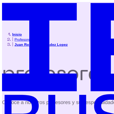
Inicio
|
Profesores
|
Juan Roman Hernandez Lopez
profesores
Conoce a nuestros profesores y sus especialidad