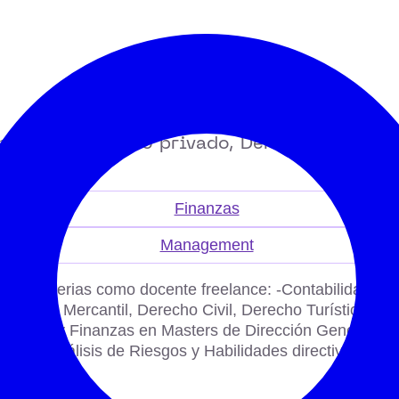
Experto en Derecho privado, Derecho Bancari
Finanzas
Management
ntes materias como docente freelance: -Contabilidad, N
Derecho Mercantil, Derecho Civil, Derecho Turístico y D
nanciera y Finanzas en Masters de Dirección General, Fi
ción. -Análisis de Riesgos y Habilidades directivas en 