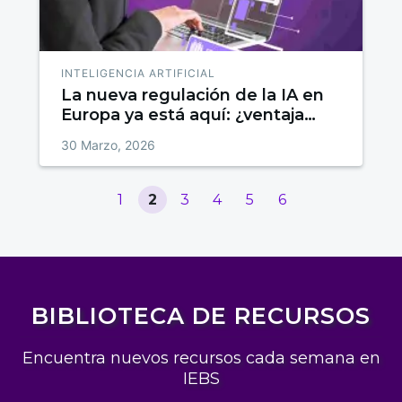
INTELIGENCIA ARTIFICIAL
La nueva regulación de la IA en
Europa ya está aquí: ¿ventaja
competitiva o freno estratégico?
30 Marzo, 2026
1
2
3
4
5
6
BIBLIOTECA DE RECURSOS
Encuentra nuevos recursos cada semana en
IEBS