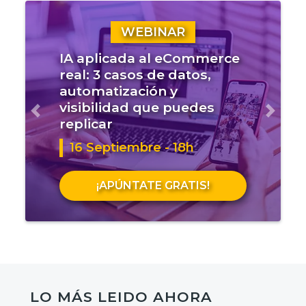
WEBINAR
IA aplicada al eCommerce
real: 3 casos de datos,
automatización y
visibilidad que puedes
Anterior
Sigui
replicar
16 Septiembre - 18h
¡APÚNTATE GRATIS!
LO MÁS LEIDO AHORA