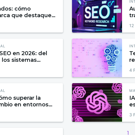
IN
ados: cómo
A
arca que destaque
tr
encia
a
12
IAL
IN
SEO en 2026: del
T
 los sistemas
re
di
4 
IAL
MA
ómo superar la
I
ambio en entornos
e
y 
3 
1