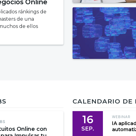
gocios Online
licados ránkings de
masters de una
 muchos de ellos
BS
CALENDARIO DE
16
WEBINAR
EBS
IA aplica
SEP.
tuitos Online con
automatiz
 para Impulsar tu