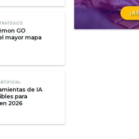
¡A
TRATÉGICO
émon GO
el mayor mapa
6
ARTIFICIAL
ramientas de IA
ibles para
 en 2026