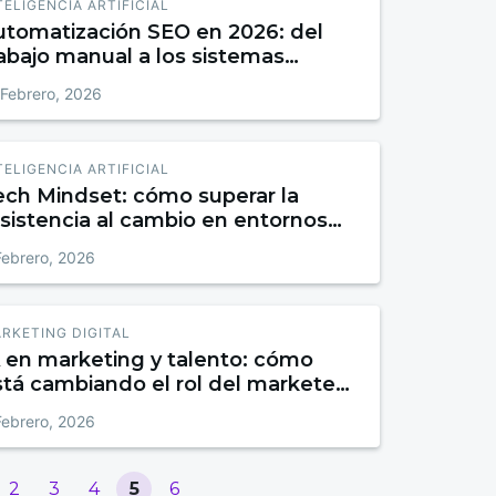
TELIGENCIA ARTIFICIAL
utomatización SEO en 2026: del
abajo manual a los sistemas
utónomos
 Febrero, 2026
TELIGENCIA ARTIFICIAL
ech Mindset: cómo superar la
sistencia al cambio en entornos
gitales
Febrero, 2026
RKETING DIGITAL
A en marketing y talento: cómo
stá cambiando el rol del marketer
la empleabilidad digital
Febrero, 2026
2
3
4
5
6