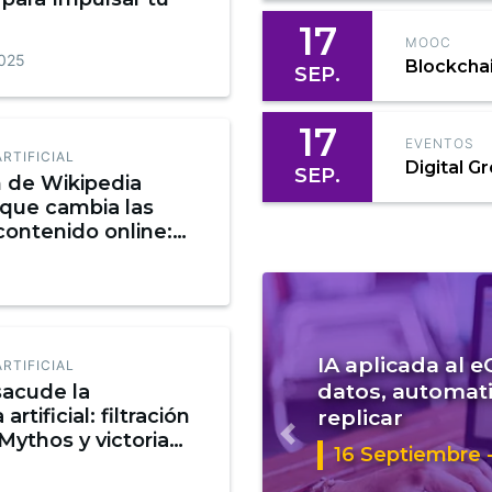
17
MOOC
2025
Blockcha
SEP.
17
EVENTOS
ARTIFICIAL
Digital G
SEP.
n de Wikipedia
 que cambia las
contenido online:
 saber
IA aplicada al 
ARTIFICIAL
datos, automati
sacude la
artificial: filtración
replicar
Mythos y victoria
Anterior
16 Septiembre -
ente al Pentágono