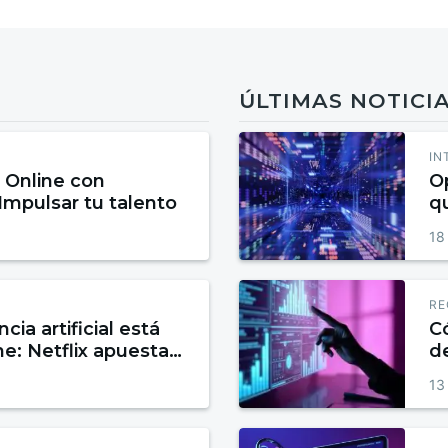
ÚLTIMAS NOTICI
IN
 Online con
O
 Impulsar tu talento
qu
a
18
RE
cia artificial está
C
e: Netflix apuesta
de
postproducción
13