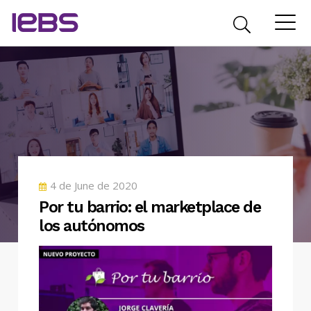
POSTED
4 de June de 2020
ON
Por tu barrio: el marketplace de
los autónomos