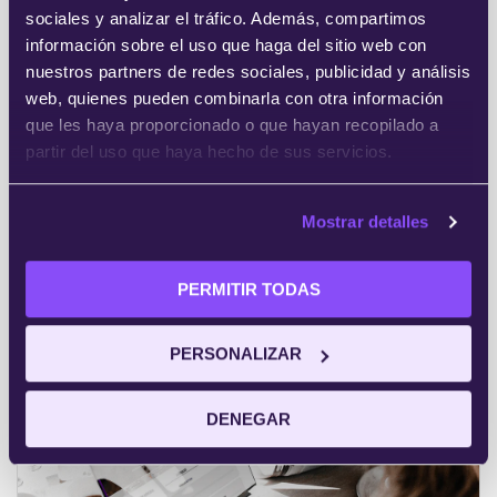
sociales y analizar el tráfico. Además, compartimos
información sobre el uso que haga del sitio web con
nuestros partners de redes sociales, publicidad y análisis
web, quienes pueden combinarla con otra información
que les haya proporcionado o que hayan recopilado a
partir del uso que haya hecho de sus servicios.
Contacta con nosotros
Mostrar detalles
Dpto. Académico
jose@iebschool.com
PERMITIR TODAS
+34 935 035 581
PERSONALIZAR
DENEGAR