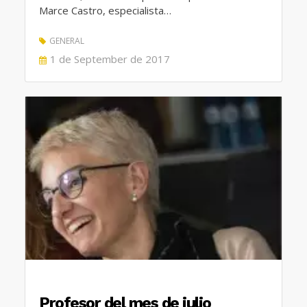
Marce Castro, especialista…
GENERAL
POSTED
1 de September de 2017
ON
Profesor del mes de julio