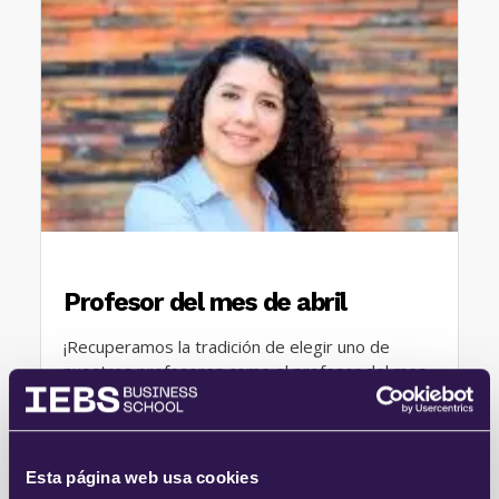
Profesor del mes de abril
¡Recuperamos la tradición de elegir uno de
nuestros profesores como el profesor del mes
para agradecer y honorar sus buenas e
innovadoras prácticas en nuestras…
NUESTROS PROFESORES
Esta página web usa cookies
POSTED