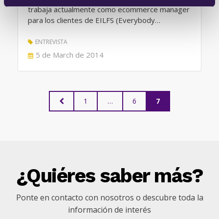
trabaja actualmente como ecommerce manager
para los clientes de EILFS (Everybody…
ENTREVISTA
POSTED
5 de March de 2014
ON
Posts
PREVIOUS
PAGE
PAGE
PAGE
1
…
6
7
PAGE
pagination
¿Quiéres saber más?
Ponte en contacto con nosotros o descubre toda la
información de interés