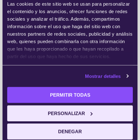
3 de April de 2017
Las cookies de este sitio web se usan para personalizar
ON
el contenido y los anuncios, ofrecer funciones de redes
sociales y analizar el tráfico. Además, compartimos
información sobre el uso que haga del sitio web con
nuestros partners de redes sociales, publicidad y análisis
web, quienes pueden combinarla con otra información
que les haya proporcionado o que hayan recopilado a
partir del uso que haya hecho de sus servicios.
Mostrar detalles
PERMITIR TODAS
Entrevistamos al profesor del
PERSONALIZAR
mes: Tomás Esteban
DENEGAR
Con una dilatada trayectoria profesional en el
sector online a sus espaldas, Tomás Esteban