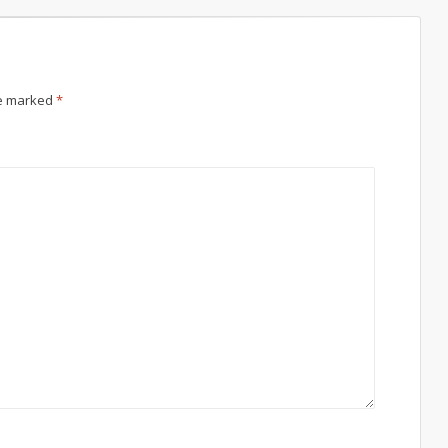
re marked
*