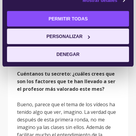
Mostrar detalles
alumnos
. No tenemos un tiempo límite, una
hora de clase, sino que tenemos varias
PERMITIR TODAS
semanas, las 24 horas del día, creo que se
potencia mucho la participación, la gente se
sienta cuando quiere y el tiempo que
PERSONALIZAR
necesita para dar el curso y no necesita
esperar a que otros terminen con su
DENEGAR
participación para empezar ellos.
Cuéntanos tu secreto: ¿cuáles crees que
son los factores que te han llevado a ser
el profesor más valorado este mes?
Bueno, parece que el tema de los vídeos ha
tenido algo que ver, imagino. La verdad que
después de esta primera ronda, no me
imagino ya las clases sin ellos. Además de
facilitar mucho el entendimiento de la