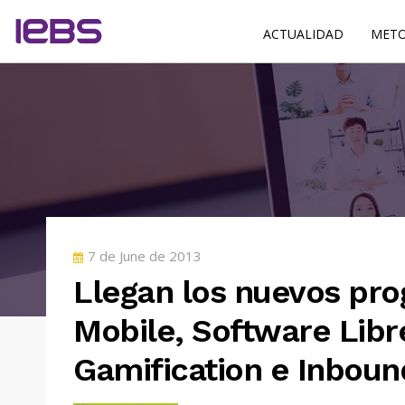
ACTUALIDAD
METO
POSTED
7 de June de 2013
ON
Llegan los nuevos pr
Mobile, Software Libre
Gamification e Inboun