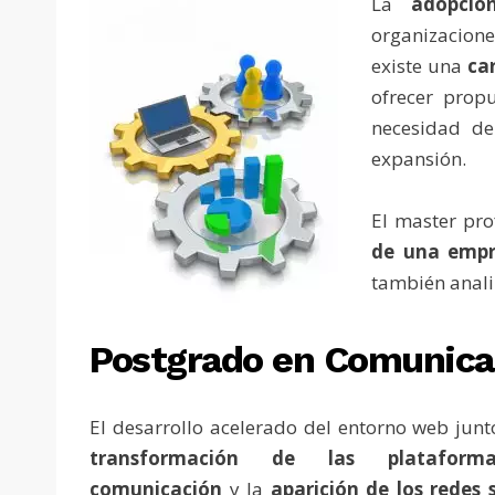
La
adopció
organizacione
existe una
ca
ofrecer propu
necesidad de
expansión.
El master pro
de una empr
también anali
Postgrado en Comunicac
El desarrollo acelerado del entorno web junt
transformación de las platafor
comunicación
y la
aparición de los redes 