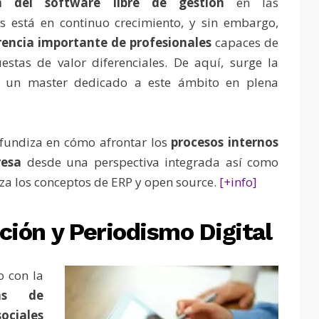
n del software libre de gestión
en las
s está en continuo crecimiento, y sin embargo,
rencia importante de profesionales
capaces de
estas de valor diferenciales. De aquí, surge la
 un master dedicado a este ámbito en plena
fundiza en cómo afrontar los
procesos internos
esa
desde una perspectiva integrada así como
za los conceptos de ERP y open source.
[+info]
ión y Periodismo Digital
o con la
mas de
sociales