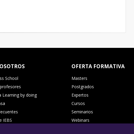
NOSOTROS
OFERTA FORMATIVA
ss School
Masters
 profesores
Postgrados
 Learning by doing
Expertos
nsa
Cursos
recuentes
Seminarios
e IEBS
Webinars
us Virtual
Directorio de Cursos