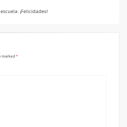
scuela. ¡Felicidades!
re marked
*