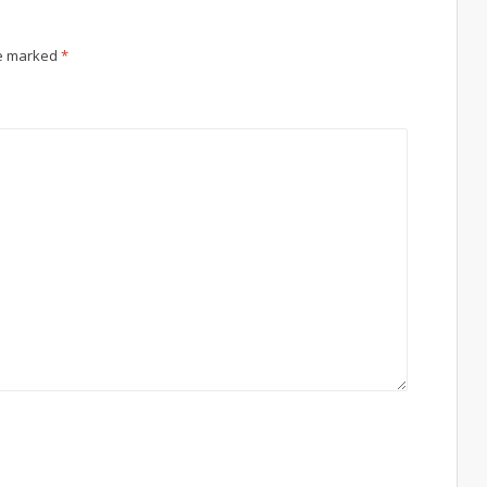
re marked
*