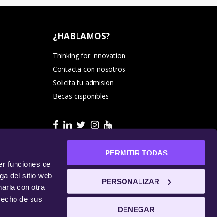
¿HABLAMOS?
Thinking for Innovation
Contacta con nosotros
Solicita tu admisión
Becas disponibles
PERMITIR TODAS
er funciones de
ga del sitio web
PERSONALIZAR
arla con otra
 hecho de sus
Aviso Legal
|
Política de cookies
|
Política de privacidad
DENEGAR