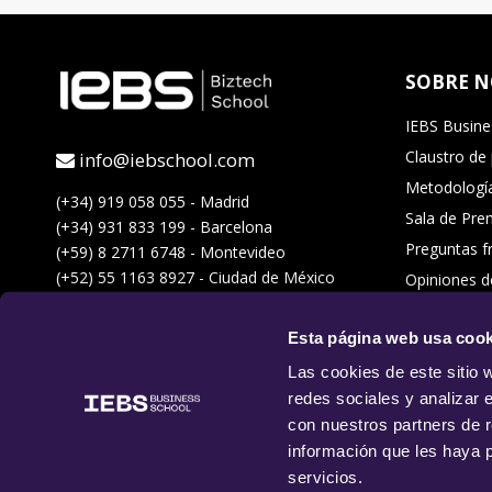
SOBRE 
IEBS Busine
Claustro de
info@iebschool.com
Metodología
(+34) 919 058 055 - Madrid
Sala de Pre
(+34) 931 833 199 - Barcelona
Preguntas f
(+59) 8 2711 6748 - Montevideo
(+52) 55 1163 8927 - Ciudad de México
Opiniones d
Acceso Camp
Esta página web usa cook
Trabaja con
Quiero ser 
Las cookies de este sitio 
redes sociales y analizar 
Thinking for
con nuestros partners de r
Suscríbete a
información que les haya 
servicios.