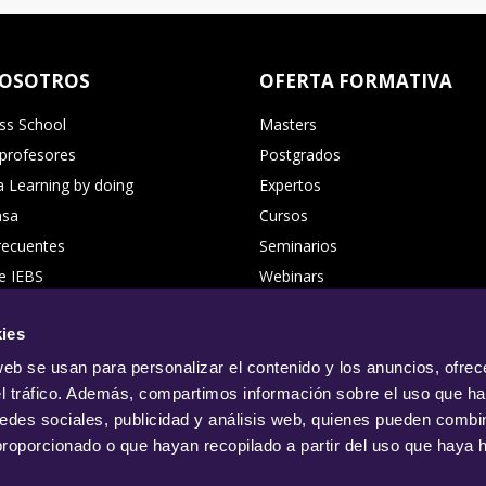
NOSOTROS
OFERTA FORMATIVA
ss School
Masters
 profesores
Postgrados
 Learning by doing
Expertos
nsa
Cursos
recuentes
Seminarios
e IEBS
Webinars
us Virtual
Directorio de Cursos
ies
 nosotros
profesor
web se usan para personalizar el contenido y los anuncios, ofrec
el tráfico. Además, compartimos información sobre el uso que ha
 Innovation
edes sociales, publicidad y análisis web, quienes pueden combin
 la newsletter
proporcionado o que hayan recopilado a partir del uso que haya