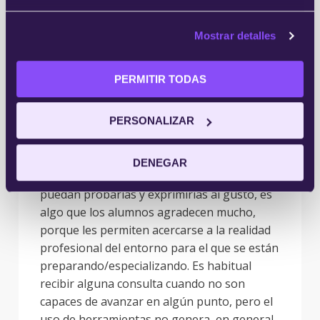
tema de las herramientas, de hecho, en
tu Caso Práctico deben utilizarlas.
Mostrar detalles
¿cuales son tus consejos principales a la
hora de diseñar un ejercicio en el que
PERMITIR TODAS
deban utilizar una herramienta ¿Te
reportan muchas dudas?
PERSONALIZAR
La verdad es que el uso de herramientas
profesionales, a través de demos que
DENEGAR
proporcionamos a los alumnos para que
puedan probarlas y exprimirlas al gusto, es
algo que los alumnos agradecen mucho,
porque les permiten acercarse a la realidad
profesional del entorno para el que se están
preparando/especializando. Es habitual
recibir alguna consulta cuando no son
capaces de avanzar en algún punto, pero el
uso de herramientas no genera, en general,