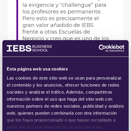
la exigencia y “challengue” para
los profesores es permanente.
Pero esto es precisamente el
gran valor añadido de IEBS
frente a otras Escuelas de
Negocio y creo que es uno de los
aspectos que más valoran los
alumnos.
Esta página web usa cookies
Alumnos que, por otro lado, cada vez están
más formados y preparados, con lo cual son
Las cookies de este sitio web se usan para personalizar
más exigentes y no buscan nociones
el contenido y los anuncios, ofrecer funciones de redes
sociales y analizar el tráfico. Además, compartimos
generales, que ya tienen totalmente
información sobre el uso que haga del sitio web con
interiorizados, sino máxima especialización
nuestros partners de redes sociales, publicidad y análisis
a través de contenido eminentemente
web, quienes pueden combinarla con otra información
práctico.
que les haya proporcionado o que hayan recopilado a
partir del uso que haya hecho de sus servicios.
Finalmente, has trabajado muy bien el