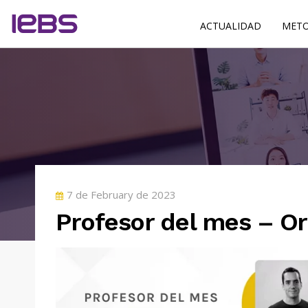
ACTUALIDAD
METO
POSTED
7 de February de 2023
ON
Profesor del mes – Ori