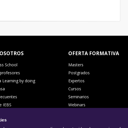
NOSOTROS
OFERTA FORMATIVA
ss School
Masters
 profesores
Postgrados
 Learning by doing
Expertos
nsa
Cursos
recuentes
Seminarios
e IEBS
Webinars
us Virtual
Directorio de Cursos
ies
 nosotros