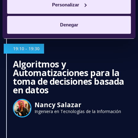
Personalizar
Víctor Álvarez
IT Finance Director en Schneider
Denegar
19:10 - 19:30
Algoritmos y
Automatizaciones para la
toma de decisiones basada
en datos
Nancy Salazar
Ingeniera en Tecnologías de la Información