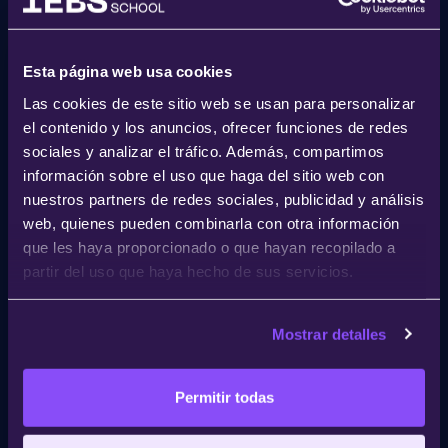
18:30 - 18:50
Esta página web usa cookies
Las cookies de este sitio web se usan para personalizar
Honest Strategy: 3 principios
el contenido y los anuncios, ofrecer funciones de redes
para el éxito de tu empresa
sociales y analizar el tráfico. Además, compartimos
información sobre el uso que haga del sitio web con
Héctor Robles
nuestros partners de redes sociales, publicidad y análisis
Fundador y director del movimiento Honest
web, quienes pueden combinarla con otra información
Strategy
que les haya proporcionado o que hayan recopilado a
partir del uso que haya hecho de sus servicios.
18:50 - 19:10
Mostrar detalles
Insiders: El eslabón débil de
la ciberseguridad
Permitir todas
empresarial