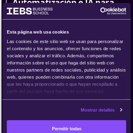
Automatización e IA para
gestión de ventas "El caso de
IEBS & Trifecta"
Manuel Guerrero
Esta página web usa cookies
CEO y Fundador de Trifecta
Las cookies de este sitio web se usan para personalizar
el contenido y los anuncios, ofrecer funciones de redes
Oscar Fuente
sociales y analizar el tráfico. Además, compartimos
CEO y Fundador de Green Living Projects
información sobre el uso que haga del sitio web con
nuestros partners de redes sociales, publicidad y análisis
web, quienes pueden combinarla con otra información
que les haya proporcionado o que hayan recopilado a
19:10 - 19:30
partir del uso que haya hecho de sus servicios.
Hiperautomatización en SEO
Mostrar detalles
con ChatGPT
Álvaro Lozano
Permitir todas