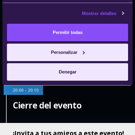
Santiago Álvarez
CEO Metaverso.pro
Mostrar detalles
Jose Luis Cáceres
CBO de Bit2Me
Permitir todas
Pascual Parada
Personalizar
Moderador | Director Académico y de
Innovación de IEBS
Denegar
20:00 - 20:10
Cierre del evento
¡Invita a tus amigos a este evento!