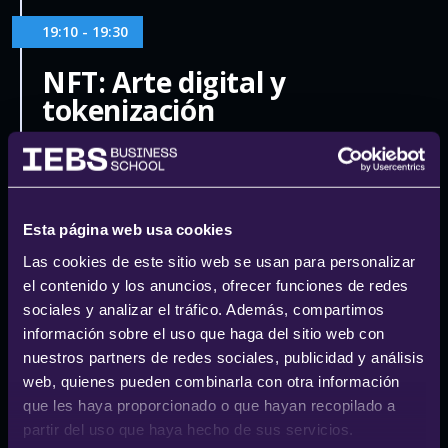
19:10 - 19:30
NFT: Arte digital y
tokenización
Patxi Barrios
Web3 Product at Telefónica
Esta página web usa cookies
Las cookies de este sitio web se usan para personalizar
19:30 - 20:00
el contenido y los anuncios, ofrecer funciones de redes
sociales y analizar el tráfico. Además, compartimos
MESA REDONDA: La
información sobre el uso que haga del sitio web con
evolución de Web3:
nuestros partners de redes sociales, publicidad y análisis
Perspectivas futuras y
web, quienes pueden combinarla con otra información
tendencias tecnológicas
que les haya proporcionado o que hayan recopilado a
partir del uso que haya hecho de sus servicios.