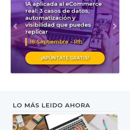
IA aplicada al eCommerce
real: 3 casos de datos,
automatización y
visibilidad que puedes
Anterior
Sigui
replicar
16 Septiembre - 18h
¡APÚNTATE GRATIS!
LO MÁS LEIDO AHORA