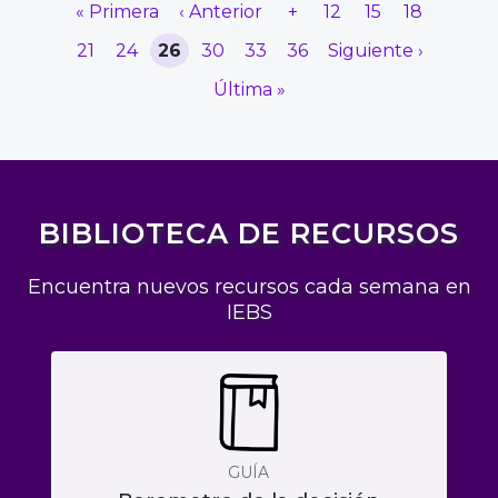
« Primera
‹ Anterior
+
12
15
18
21
24
26
30
33
36
Siguiente ›
Última »
BIBLIOTECA DE RECURSOS
Encuentra nuevos recursos cada semana en
IEBS
GUÍA