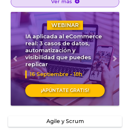
Ver más
WEBINAR
IA aplicada al eCommerce
real: 3 casos de datos,
automatización y
visibilidad que puedes
Anterior
Sigui
replicar
16 Septiembre - 18h
¡APÚNTATE GRATIS!
Agile y Scrum