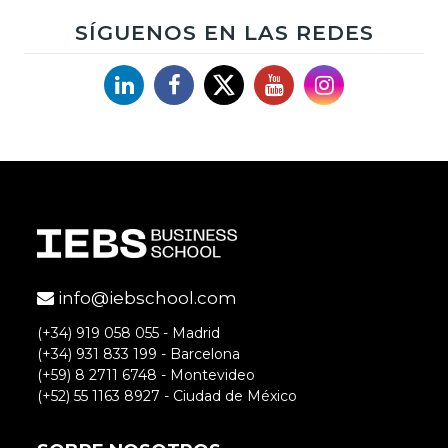
con asesores que nos guíen , nunca esta
SÍGUENOS EN LAS REDES
de más conocer lo más básico.
Linkedin
Facebook
X
YouTube
Instagram
Accede para responder
Ana Martín del Campo
Buenos días.
info@iebschool.com
Muchas gracias por tu comentario.
(+34) 919 058 055 - Madrid
Saludos.
(+34) 931 833 199 - Barcelona
(+59) 8 2711 6748 - Montevideo
(+52) 55 1163 8927 - Ciudad de México