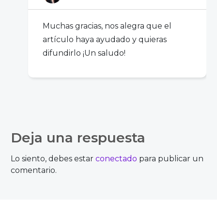
Muchas gracias, nos alegra que el
artículo haya ayudado y quieras
difundirlo ¡Un saludo!
consultor juridico
Deja una respuesta
Unos consejos estupendos que vendrán
Lo siento, debes estar
conectado
para publicar un
de forma estupenda a todos los que se
comentario.
planteen poner en marcha su negocio.
Gracias por toda la ayuda y las
explicaciones. Aunque se puede contar