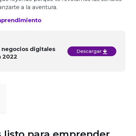
lanzarte a la aventura.
mprendimiento
 negocios digitales
Descargar
n 2022
s listo para emprender