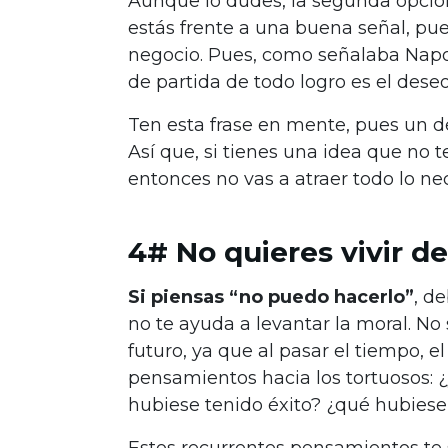
Aunque lo dudes, la segunda opción 
estás frente a una buena señal, pues
negocio. Pues, como señalaba Napo
de partida de todo logro es el deseo
Ten esta frase en mente, pues un de
Así que, si tienes una idea que no 
entonces no vas a atraer todo lo ne
4# No quieres vivir de
Si piensas “no puedo hacerlo”
, d
no te ayuda a levantar la moral. No 
futuro, ya que al pasar el tiempo, e
pensamientos hacia los tortuosos: ¿y
hubiese tenido éxito? ¿qué hubiese
Estos recurrentes pensamientos te s