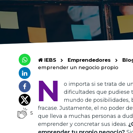
IEBS
Emprendedores
Blo
emprender un negocio propio
N
o importa si se trata de 
dificultades que pudiese
mundo de posibilidades, b
fracase.
Justamente, el no poder dete
5
que lleva a muchas personas a dud
emprender y concretar sus ideas.
¿
emprender tu propio negocio?
Si