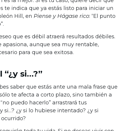
es la mejor. Si es tu caso, quiere decir que
 te indica que ya estás listo para iniciar un
león Hill, en
Piense y Hágase rico
: “El punto
”.
seo que es débil atraerá resultados débiles.
te apasiona, aunque sea muy rentable,
cesario para que sea exitosa.
l “¿y si…?”
ebes saber que estás ante una mala frase que
sólo te afecta a corto plazo, sino también a
l “no puedo hacerlo” arrastrará tus
 si…? ¿y si lo hubiese intentado? ¿y si
 ocurrido?
eguirán toda tu vida. Si no deseas vivir con