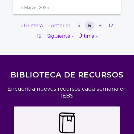
5 Marzo, 2025
« Primera
‹ Anterior
3
5
9
12
15
Siguiente ›
Última »
BIBLIOTECA DE RECURSOS
Encuentra nuevos recursos cada semana en
IEBS