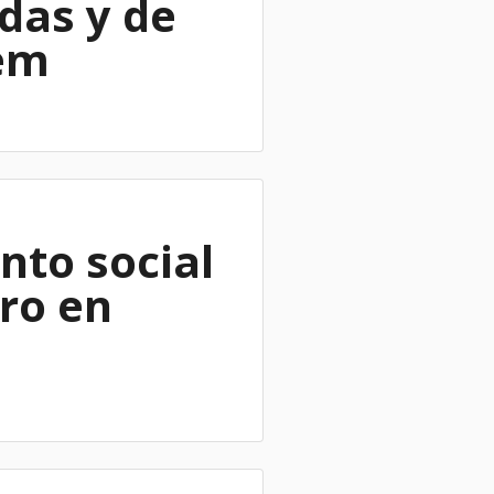
das y de
tem
nto social
ro en