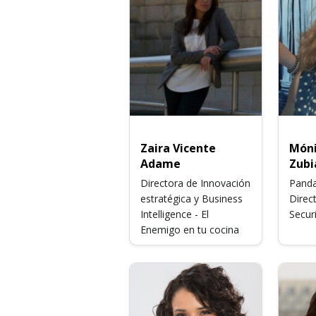
Zaira Vicente
Móni
Adame
Zubi
Directora de Innovación
Panda
estratégica y Business
Direc
Intelligence - El
Securi
Enemigo en tu cocina