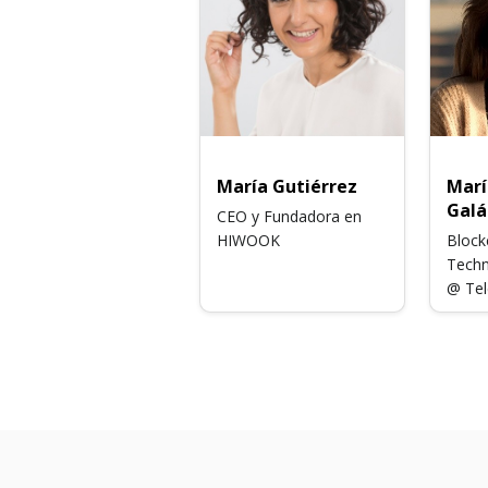
María Gutiérrez
Marí
Galá
CEO y Fundadora en
HIWOOK
Block
Techn
@ Tel