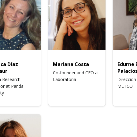
ca Díaz
Mariana Costa
Edurne 
aur
Palacio
Co-founder and CEO at
 Research
Laboratoria
Dirección
tor at Panda
METCO
ty