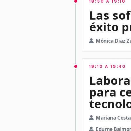
18:50 A 19:10
Las so
éxito 
Mónica Diaz Z
19:10 A 19:40
Labora
para ce
tecnol
Mariana Costa
Edurne Balmori