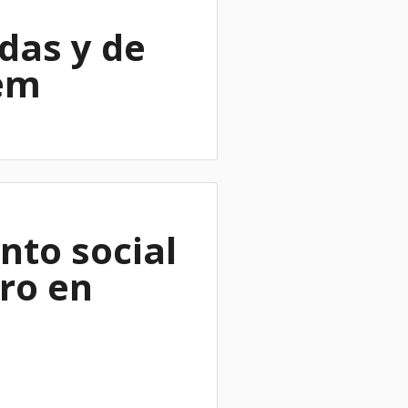
das y de
tem
nto social
ro en