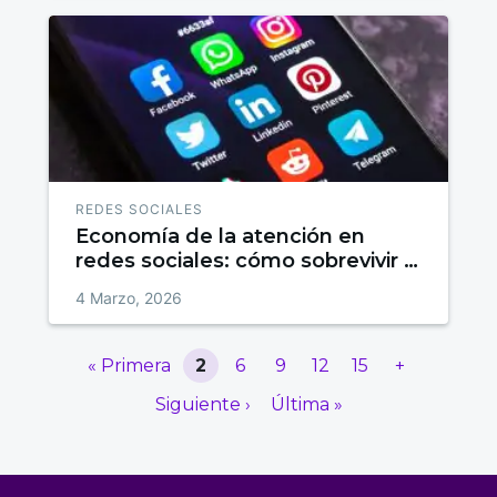
REDES SOCIALES
Economía de la atención en
redes sociales: cómo sobrevivir a
un feed que se mueve
4 Marzo, 2026
demasiado rápido
« Primera
2
6
9
12
15
+
Siguiente ›
Última »