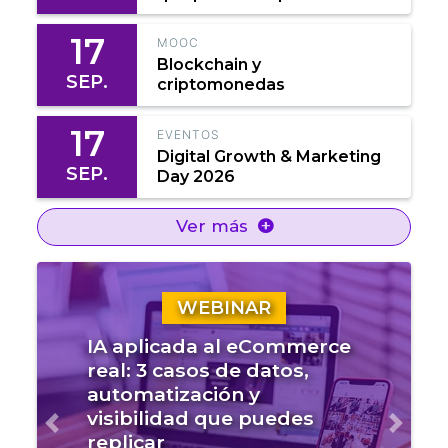
17
MOOC
Blockchain y
SEP.
criptomonedas
17
EVENTOS
Digital Growth & Marketing
SEP.
Day 2026
Ver más
WEBINAR
IA aplicada al eCommerce
real: 3 casos de datos,
automatización y
visibilidad que puedes
Anterior
Sigui
replicar