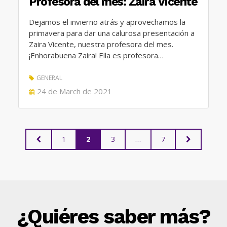
Profesora del mes: Zaira Vicente
Dejamos el invierno atrás y aprovechamos la
primavera para dar una calurosa presentación a
Zaira Vicente, nuestra profesora del mes.
¡Enhorabuena Zaira! Ella es profesora…
GENERAL
POSTED
24 de March de 2021
ON
Posts
PREVIOUS
PAGE
PAGE
PAGE
PAGE
NEXT
1
2
3
…
7
PAGE
PAGE
pagination
¿Quiéres saber más?