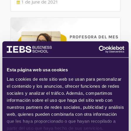
POSTED
1 de June de 2021
ON
Esta página web usa cookies
Las cookies de este sitio web se usan para personalizar
el contenido y los anuncios, ofrecer funciones de redes
sociales y analizar el tráfico. Además, compartimos
información sobre el uso que haga del sitio web con
Profesora del mes: Laura María
nuestros partners de redes sociales, publicidad y análisis
Vázquez Viaño
web, quienes pueden combinarla con otra información
que les haya proporcionado o que hayan recopilado a
Casi llegando al ecuador de este 2021 damos la
bienvenida a mayo y os presentamos nuestra
partir del uso que haya hecho de sus servicios.