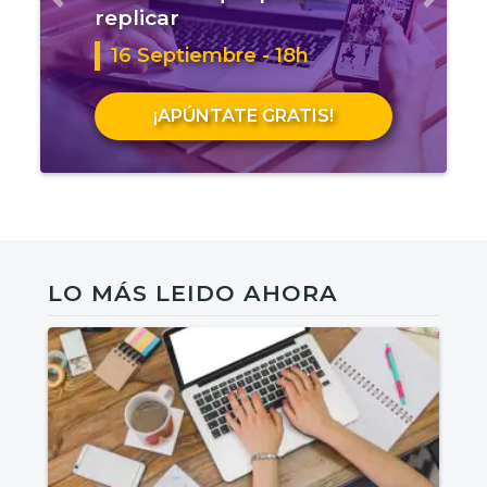
Anterior
Sigui
replicar
16 Septiembre - 18h
¡APÚNTATE GRATIS!
LO MÁS LEIDO AHORA