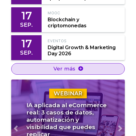
17
MOOC
Blockchain y
SEP.
criptomonedas
17
EVENTOS
Digital Growth & Marketing
SEP.
Day 2026
Ver más
WEBINAR
IA aplicada al eCommerce
real: 3 casos de datos,
automatización y
visibilidad que puedes
Anterior
Sigui
replicar