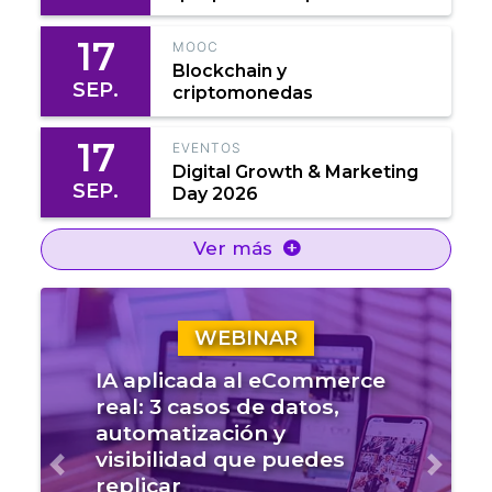
17
MOOC
Blockchain y
SEP.
criptomonedas
17
EVENTOS
Digital Growth & Marketing
SEP.
Day 2026
Ver más
WEBINAR
IA aplicada al eCommerce
real: 3 casos de datos,
automatización y
visibilidad que puedes
Anterior
Sigui
replicar