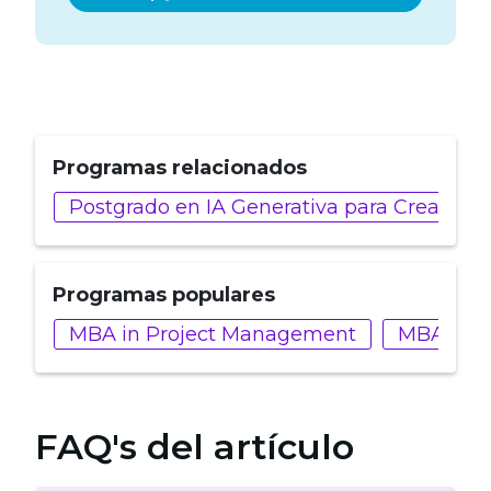
Programas relacionados
Postgrado en IA Generativa para Creadore
Programas populares
MBA in Project Management
MBA en T
FAQ's del artículo