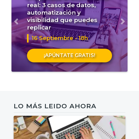
real: 3 casos de datos,
automatización y
visibilidad que puedes
Anterior
Sigui
replicar
16 Septiembre - 18h
¡APÚNTATE GRATIS!
LO MÁS LEIDO AHORA