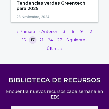
Tendencias verdes Greentech
para 2025
23 Noviembre, 2024
« Primera
‹ Anterior
3
6
9
12
15
17
21
24
27
Siguiente ›
Última »
BIBLIOTECA DE RECURSOS
Encuentra nuevos recursos cada semana en
IEBS