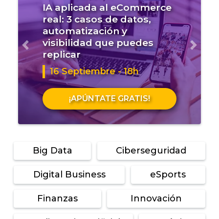
IA aplicada al eCommerce
real: 3 casos de datos,
automatización y
visibilidad que puedes
Anterior
Sigui
replicar
16 Septiembre - 18h
¡APÚNTATE GRATIS!
Big Data
Ciberseguridad
Digital Business
eSports
Finanzas
Innovación