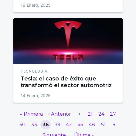
rentable y responsable
19 Enero, 2025
TECNOLOGÍA
Tesla: el caso de éxito que
transformó el sector automotriz
14 Enero, 2025
« Primera
‹ Anterior
+
21
24
27
30
33
36
39
42
45
48
51
+
Siguiente ›
Última »