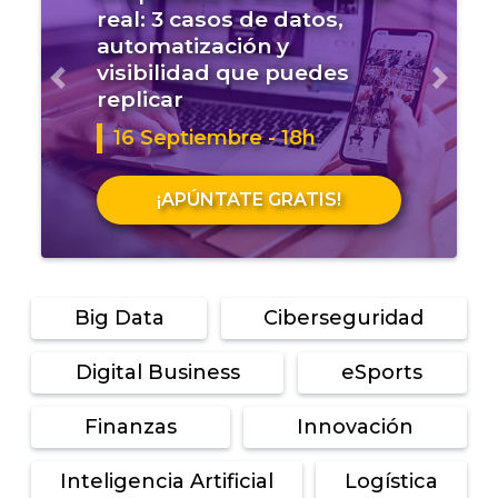
real: 3 casos de datos,
automatización y
visibilidad que puedes
Anterior
Sigui
replicar
16 Septiembre - 18h
¡APÚNTATE GRATIS!
Big Data
Ciberseguridad
Digital Business
eSports
Finanzas
Innovación
Inteligencia Artificial
Logística