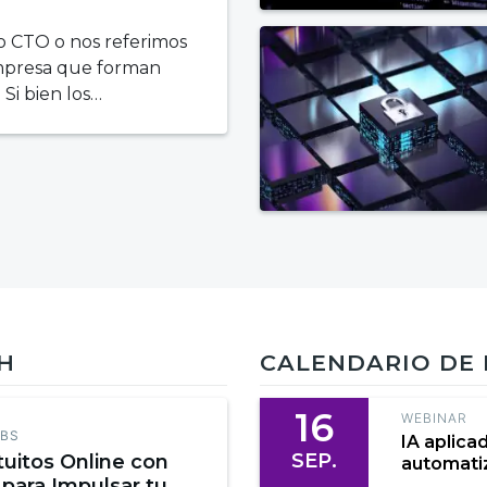
 CTO o nos referimos
 empresa que forman
 Si bien los…
CH
CALENDARIO DE
16
WEBINAR
EBS
IA aplica
SEP.
tuitos Online con
automatiz
 para Impulsar tu