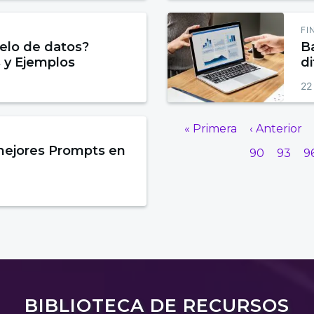
FI
elo de datos?
Ba
s y Ejemplos
d
22
« Primera
‹ Anterior
mejores Prompts en
90
93
9
BIBLIOTECA DE RECURSOS