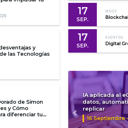
17
MOOC
2025
Blockcha
SEP.
17
EVENTOS
Digital G
SEP.
 desventajas y
 de las Tecnologías
IA aplicada al 
datos, automati
 Dorado de Simon
 es y Cómo
replicar
ara diferenciar tu
Anterior
16 Septiembre -
5