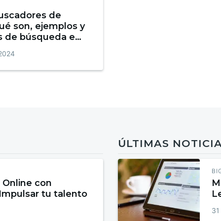
uscadores de
Qué son, ejemplos y
as de búsqueda en
 2024
ÚLTIMAS NOTICI
BI
 Online con
M
 Impulsar tu talento
L
31