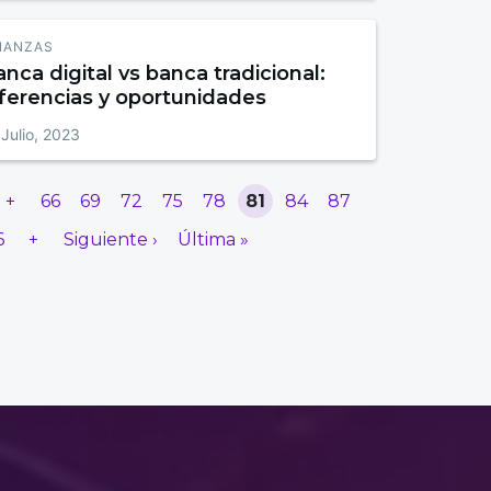
NANZAS
nca digital vs banca tradicional:
iferencias y oportunidades
 Julio, 2023
+
66
69
72
75
78
81
84
87
6
+
Siguiente ›
Última »