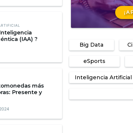
¡A
ARTIFICIAL
Inteligencia
géntica (IAA) ?
Big Data
C
eSports
Inteligencia Artificial
iptomonedas más
as: Presente y
 2024