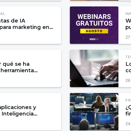
IAL
IN
tas de IA
W
 para marketing en
p
27
TE
r qué se ha
L
a herramienta
c
tomatizar tareas
26
FI
plicaciones y
¿Q
 Inteligencia
f
tegorías
24