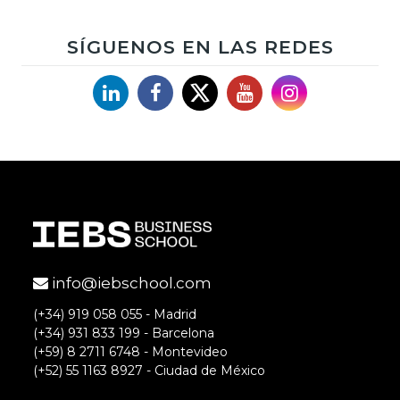
permitido que muchas empresas
puedan hacer sorteos express sin
SÍGUENOS EN LAS REDES
necesidad de recurrir a una app. Sin
embargo, tal y como argumentas, las
Linkedin
Facebook
X
YouTube
Instagram
aplicaciones ayudan a recoger toda la
información sobre los usuarios y
además permite alcanzar más leads.
Saludos
info@iebschool.com
(+34) 919 058 055 - Madrid
(+34) 931 833 199 - Barcelona
(+59) 8 2711 6748 - Montevideo
(+52) 55 1163 8927 - Ciudad de México