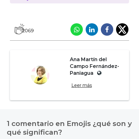
2069
Ana Martín del
Campo Fernández-
Paniagua
Leer más
Navegación
de
1 comentario en
Emojis ¿qué son y
entradas
qué significan?