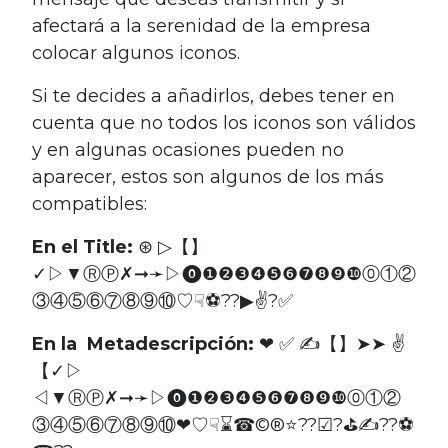
afectará a la serenidad de la empresa
colocar algunos iconos.
Si te decides a añadirlos, debes tener en
cuenta que no todos los iconos son válidos
y en algunas ocasiones pueden no
aparecer, estos son algunos de los más
compatibles:
En el Title:
⊛ ▷【】
✓▷▼ⓇⓅ✗➞➛▷⓿❶❷❸❹❺❻❼❽❾❿⓪①②
③④⑤⑥⑦⑧⑨⑩♡☟⚽??▶✌?✅
En la Metadescripción:
❤ ✅ ✍【】➤➤ ✌
【✓▷
◁▼ⓇⓅ✗➞➛▷⓿❶❷❸❹❺❻❼❽❾❿⓪①②
③④⑤⑥⑦⑧⑨⑩❤♡☟⌛☎©®⭐??☑?⛳✍??⚽