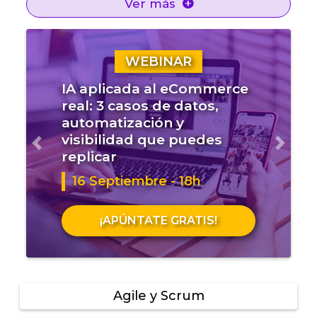
Ver más
WEBINAR
IA aplicada al eCommerce
real: 3 casos de datos,
automatización y
visibilidad que puedes
Anterior
Sigui
replicar
16 Septiembre - 18h
¡APÚNTATE GRATIS!
Agile y Scrum