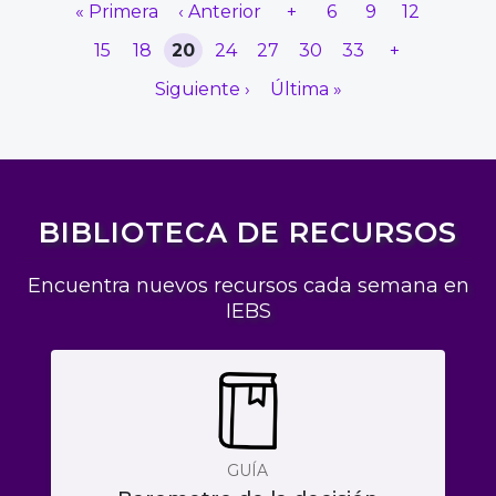
« Primera
‹ Anterior
+
6
9
12
15
18
20
24
27
30
33
+
Siguiente ›
Última »
BIBLIOTECA DE RECURSOS
Encuentra nuevos recursos cada semana en
IEBS
GUÍA