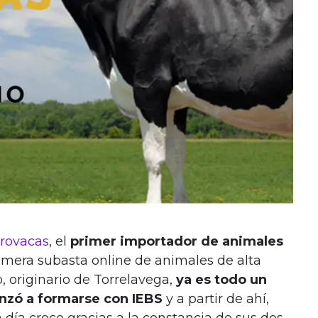
rovacas
, el
primer importador de animales
rimera subasta online de animales de alta
 originario de Torrelavega,
ya es todo un
zó a formarse con IEBS
y a partir de ahí,
 día crece gracias a la constancia de sus dos