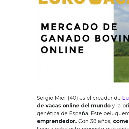
Sergio Mier (40) es el creador de
Eu
de vacas online del mundo
y la p
genética de España. Este peluquero,
emprendedor.
Con 38 años,
comen
llevo a cabo este proyecto que cada