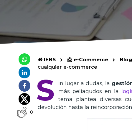
IEBS
📩 e-Commerce
Blog
cualquier e-commerce
S
in lugar a dudas, la
gestió
más peliagudos en la
logí
tema plantea diversas cu
devolución hasta la reincorporación
0