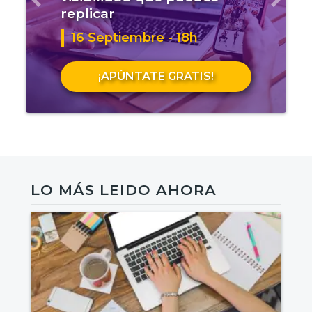
Anterior
Sigui
replicar
16 Septiembre - 18h
¡APÚNTATE GRATIS!
LO MÁS LEIDO AHORA