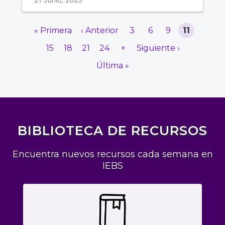
marketing
« Primera
‹ Anterior
3
6
9
11
15
18
21
24
+
Siguiente ›
Última »
BIBLIOTECA DE RECURSOS
Encuentra nuevos recursos cada semana en
IEBS